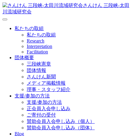
さんけん 三段峡‐太田
川流域研究会
私たちの取組
私たちの取組
Research
Interpretation
Facilitation
団体概要
三段峡憲章
団体情報
さんけん新聞
メディア掲載情報
理事・スタッフ紹介
支援/参加の方法
支援/参加の方法
正会員入会申し込み
ご寄付の受付
賛助会員入会申し込み（個人）
賛助会員入会申し込み（団体）
Blog