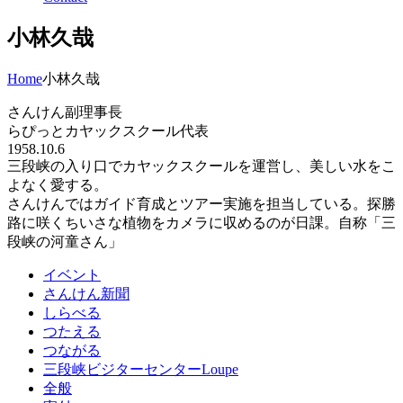
小林久哉
Home
小林久哉
さんけん副理事長
らぴっとカヤックスクール代表
1958.10.6
三段峡の入り口でカヤックスクールを運営し、美しい水をこ
よなく愛する。
さんけんではガイド育成とツアー実施を担当している。探勝
路に咲くちいさな植物をカメラに収めるのが日課。自称「三
段峡の河童さん」
イベント
さんけん新聞
しらべる
つたえる
つながる
三段峡ビジターセンターLoupe
全般