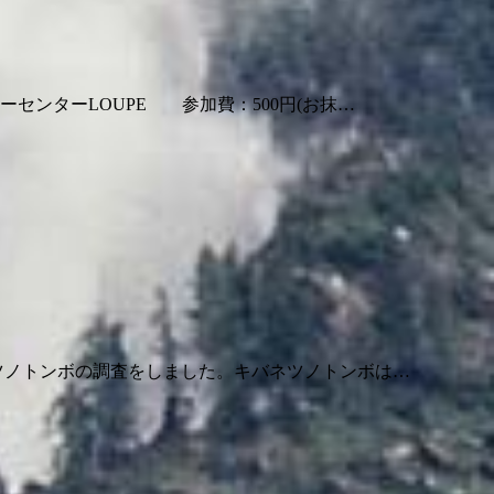
センターLOUPE 参加費：500円(お抹…
ツノトンボの調査をしました。キバネツノトンボは…