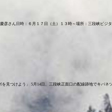
慶彦さん日時：６月１７日（土）１３時～場所：三段峡ビジター
を見つけよう」 5月14日、三段峡正面口の配線跡地でキバネ