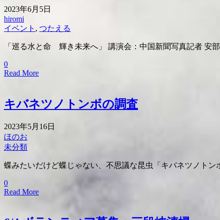
2023年6月5日
hiromi
イベント
,
つたえる
「巡る水と命 輝き未来へ」 講演会：中国新聞写真記者 安部
0
Read More
キバネツノトンボの調査
2023年5月16日
ほのお
未分類
蝶みたいだけど蝶じゃない、不思議な昆虫「キバネツノトンボ
0
Read More