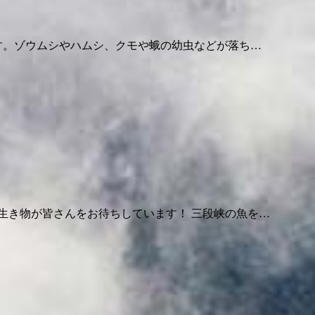
す。ゾウムシやハムシ、クモや蛾の幼虫などが落ち…
生き物が皆さんをお待ちしています！ 三段峡の魚を…