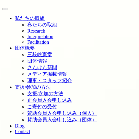
私たちの取組
私たちの取組
Research
Interpretation
Facilitation
団体概要
三段峡憲章
団体情報
さんけん新聞
メディア掲載情報
理事・スタッフ紹介
支援/参加の方法
支援/参加の方法
正会員入会申し込み
ご寄付の受付
賛助会員入会申し込み（個人）
賛助会員入会申し込み（団体）
Blog
Contact