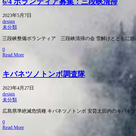
6/4 ボランティア募集：三段峡清掃
2023年5月7日
design
未分類
三段峡整備ボランティア 三段峡清掃の会 雪解けとともに崩
0
Read More
キバネツノトンボ調査隊
2023年4月27日
design
未分類
広島県準絶滅危惧種 キバネツノトンボ 安芸太田内のキバネツノ
0
Read More