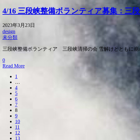
4/16 三段峡整備ボランティア募集：三
2023年3月23日
design
未分類
三段峡整備ボランティア 三段峡清掃の会 雪解けとともに
0
Read More
1
…
4
5
6
7
8
9
10
11
12
13