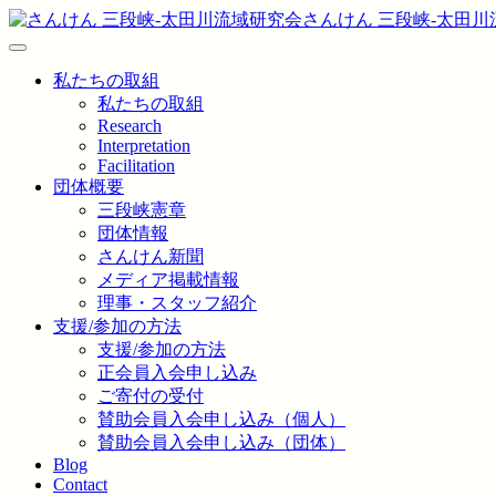
さんけん 三段峡‐太田
私たちの取組
私たちの取組
Research
Interpretation
Facilitation
団体概要
三段峡憲章
団体情報
さんけん新聞
メディア掲載情報
理事・スタッフ紹介
支援/参加の方法
支援/参加の方法
正会員入会申し込み
ご寄付の受付
賛助会員入会申し込み（個人）
賛助会員入会申し込み（団体）
Blog
Contact