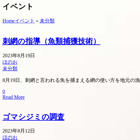
イベント
Home
イベント
»
未分類
刺網の指導（魚類捕獲技術）
2023年8月19日
ほのお
未分類
8月19日、刺網と言われる魚を捕まえる網の使い方を地元の
0
Read More
ゴマシジミの調査
2023年8月12日
ほのお