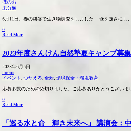
ほのお
未分類
6月11日、春の渓谷で生き物調査をしました。 傘を逆さに
0
Read More
2023年度さんけん自然塾夏キャンプ募
2023年6月5日
hiromi
イベント
,
つたえる
,
全般
,
環境保全・環境教育
応募多数のため締め切りました。ご応募ありがとうございまし
0
Read More
「巡る水と命 輝き未来へ」 講演会：中