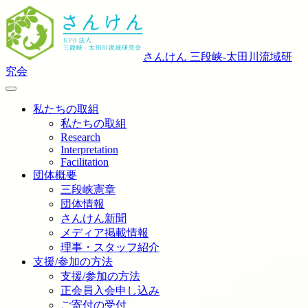
さんけん 三段峡‐太田川流域研
究会
私たちの取組
私たちの取組
Research
Interpretation
Facilitation
団体概要
三段峡憲章
団体情報
さんけん新聞
メディア掲載情報
理事・スタッフ紹介
支援/参加の方法
支援/参加の方法
正会員入会申し込み
ご寄付の受付