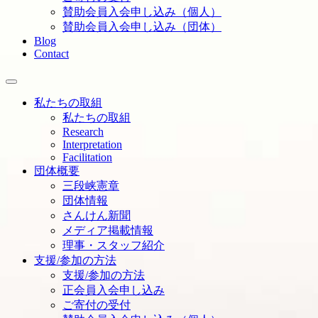
賛助会員入会申し込み（個人）
賛助会員入会申し込み（団体）
Blog
Contact
私たちの取組
私たちの取組
Research
Interpretation
Facilitation
団体概要
三段峡憲章
団体情報
さんけん新聞
メディア掲載情報
理事・スタッフ紹介
支援/参加の方法
支援/参加の方法
正会員入会申し込み
ご寄付の受付