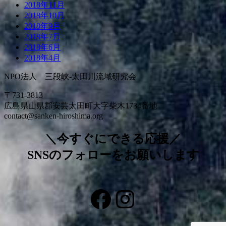
2018年11月
2018年10月
2018年9月
2018年7月
2018年6月
2018年4月
NPO法人 三段峡-太田川流域研究会
〒731-3813
広島県山県郡安芸太田町大字柴木1734番地
contact@sanken-hiroshima.org
＼今すぐにできる応援／
SNSのフォローをお願いします
Facebook
Instagram