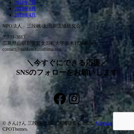
2018年7月
2018年6月
2018年4月
NPO法人 三段峡-太田川流域研究会
〒731-3813
広島県山県郡安芸太田町大字柴木1734番地
contact@sanken-hiroshima.org
＼今すぐにできる応援／
SNSのフォローをお願いします
Facebook
Instagram
© さんけん 三段峡‐太田川流域研究会 2026.
Allegiant
theme by
CPOThemes.