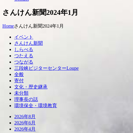
さんけん新聞2024年1月
Home
さんけん新聞2024年1月
イベント
さんけん新聞
しらべる
つたえる
つながる
三段峡ビジターセンターLoupe
全般
寄付
文化・歴史継承
未分類
理事長の話
環境保全・環境教育
2026年8月
2026年6月
2026年4月