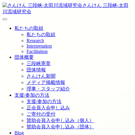
さんけん 三段峡‐太田
川流域研究会
私たちの取組
私たちの取組
Research
Interpretation
Facilitation
団体概要
三段峡憲章
団体情報
さんけん新聞
メディア掲載情報
理事・スタッフ紹介
支援/参加の方法
支援/参加の方法
正会員入会申し込み
ご寄付の受付
賛助会員入会申し込み（個人）
賛助会員入会申し込み（団体）
Blog