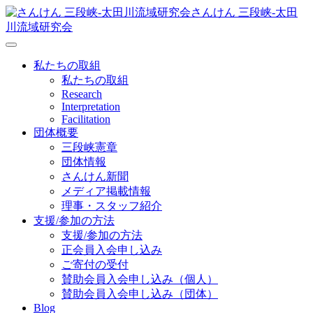
さんけん 三段峡‐太田
川流域研究会
私たちの取組
私たちの取組
Research
Interpretation
Facilitation
団体概要
三段峡憲章
団体情報
さんけん新聞
メディア掲載情報
理事・スタッフ紹介
支援/参加の方法
支援/参加の方法
正会員入会申し込み
ご寄付の受付
賛助会員入会申し込み（個人）
賛助会員入会申し込み（団体）
Blog