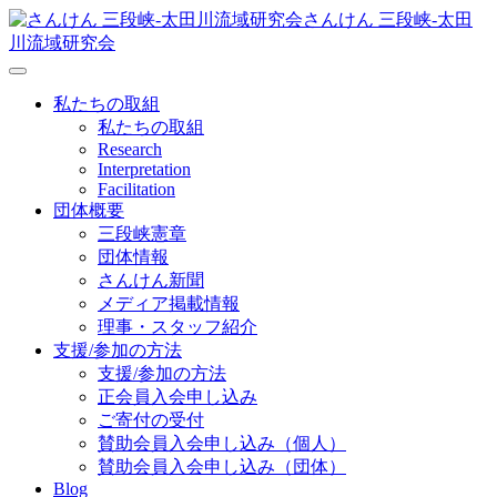
さんけん 三段峡‐太田
川流域研究会
私たちの取組
私たちの取組
Research
Interpretation
Facilitation
団体概要
三段峡憲章
団体情報
さんけん新聞
メディア掲載情報
理事・スタッフ紹介
支援/参加の方法
支援/参加の方法
正会員入会申し込み
ご寄付の受付
賛助会員入会申し込み（個人）
賛助会員入会申し込み（団体）
Blog