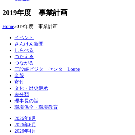
2019年度 事業計画
Home
2019年度 事業計画
イベント
さんけん新聞
しらべる
つたえる
つながる
三段峡ビジターセンターLoupe
全般
寄付
文化・歴史継承
未分類
理事長の話
環境保全・環境教育
2026年8月
2026年6月
2026年4月