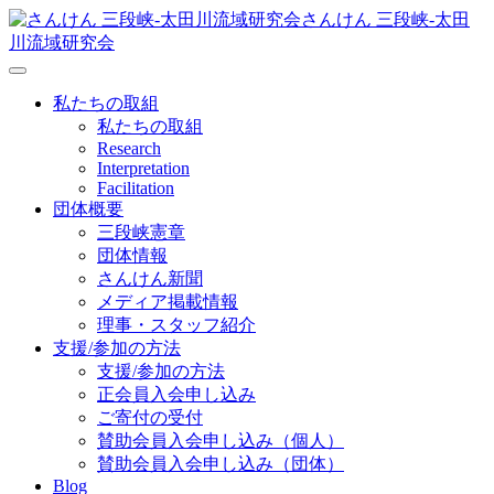
さんけん 三段峡‐太田
川流域研究会
私たちの取組
私たちの取組
Research
Interpretation
Facilitation
団体概要
三段峡憲章
団体情報
さんけん新聞
メディア掲載情報
理事・スタッフ紹介
支援/参加の方法
支援/参加の方法
正会員入会申し込み
ご寄付の受付
賛助会員入会申し込み（個人）
賛助会員入会申し込み（団体）
Blog