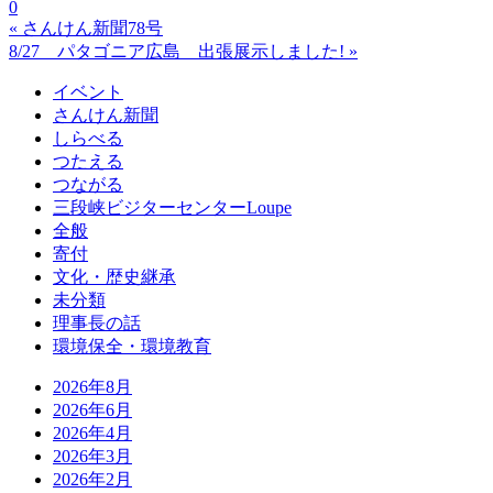
0
« さんけん新聞78号
8/27 パタゴニア広島 出張展示しました! »
イベント
さんけん新聞
しらべる
つたえる
つながる
三段峡ビジターセンターLoupe
全般
寄付
文化・歴史継承
未分類
理事長の話
環境保全・環境教育
2026年8月
2026年6月
2026年4月
2026年3月
2026年2月