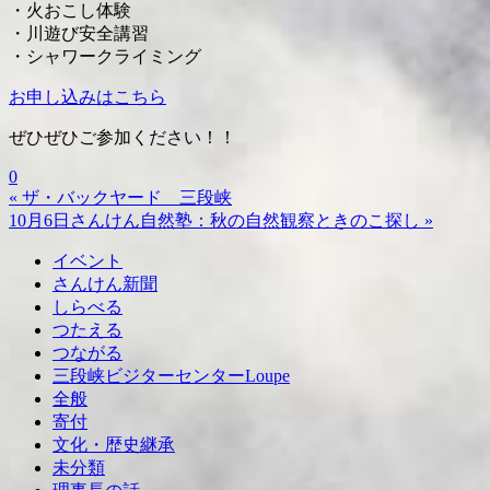
・火おこし体験
・川遊び安全講習
・シャワークライミング
お申し込みはこちら
ぜひぜひご参加ください！！
0
« ザ・バックヤード 三段峡
10月6日さんけん自然塾：秋の自然観察ときのこ探し »
イベント
さんけん新聞
しらべる
つたえる
つながる
三段峡ビジターセンターLoupe
全般
寄付
文化・歴史継承
未分類