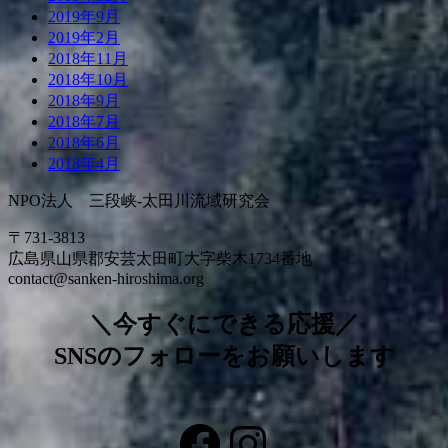
2019年9月
2019年2月
2018年11月
2018年10月
2018年9月
2018年7月
2018年6月
2018年4月
NPO法人 三段峡-太田川流域研究会
〒731-3813
広島県山県郡安芸太田町大字柴木1734番地
contact@sanken-hiroshima.org
＼今すぐにできる応援／
SNSのフォローをお願いします
Facebook
Instagram