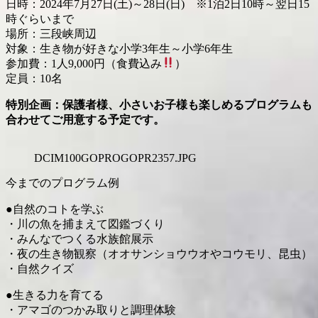
日時：2024年7月27日(土)～28日(日) ※1泊2日10時～翌日15
時ぐらいまで
場所：三段峡周辺
対象：生き物が好きな小学3年生～小学6年生
参加費：1人9,000円（食費込み
）
定員：10名
特別企画：保護者様、小さいお子様も楽しめるプログラムも
合わせてご用意する予定です。
DCIM100GOPROGOPR2357.JPG
今までのプログラム例
●自然のコトを学ぶ
・川の魚を捕まえて図鑑づくり
・みんなでつくる水族館展示
・夜の生き物観察（オオサンショウウオやコウモリ、昆虫）
・自然クイズ
●生きる力を育てる
・アマゴのつかみ取りと調理体験