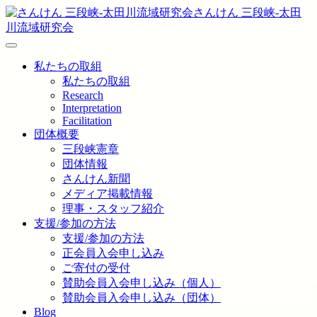
さんけん 三段峡‐太田
川流域研究会
私たちの取組
私たちの取組
Research
Interpretation
Facilitation
団体概要
三段峡憲章
団体情報
さんけん新聞
メディア掲載情報
理事・スタッフ紹介
支援/参加の方法
支援/参加の方法
正会員入会申し込み
ご寄付の受付
賛助会員入会申し込み（個人）
賛助会員入会申し込み（団体）
Blog