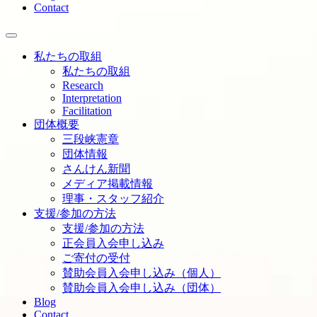
Contact
私たちの取組
私たちの取組
Research
Interpretation
Facilitation
団体概要
三段峡憲章
団体情報
さんけん新聞
メディア掲載情報
理事・スタッフ紹介
支援/参加の方法
支援/参加の方法
正会員入会申し込み
ご寄付の受付
賛助会員入会申し込み（個人）
賛助会員入会申し込み（団体）
Blog
Contact