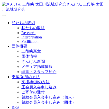
さんけん 三段峡‐太田
川流域研究会
私たちの取組
私たちの取組
Research
Interpretation
Facilitation
団体概要
三段峡憲章
団体情報
さんけん新聞
メディア掲載情報
理事・スタッフ紹介
支援/参加の方法
支援/参加の方法
正会員入会申し込み
ご寄付の受付
賛助会員入会申し込み（個人）
賛助会員入会申し込み（団体）
Blog