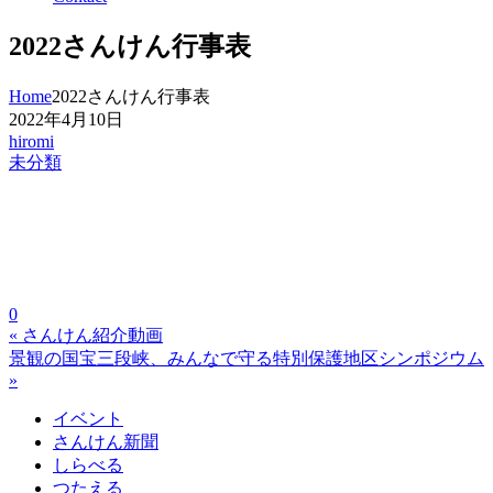
2022さんけん行事表
Home
2022さんけん行事表
2022年4月10日
hiromi
未分類
0
« さんけん紹介動画
景観の国宝三段峡、みんなで守る特別保護地区シンポジウム
»
イベント
さんけん新聞
しらべる
つたえる