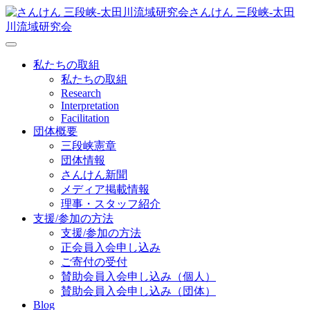
さんけん 三段峡‐太田
川流域研究会
私たちの取組
私たちの取組
Research
Interpretation
Facilitation
団体概要
三段峡憲章
団体情報
さんけん新聞
メディア掲載情報
理事・スタッフ紹介
支援/参加の方法
支援/参加の方法
正会員入会申し込み
ご寄付の受付
賛助会員入会申し込み（個人）
賛助会員入会申し込み（団体）
Blog