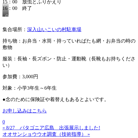
15：00 放虫とふりかえり
16：00 終了
OLYMPUS
DIGITAL
CAMERA
集合場所：
深入山いこいの村駐車場
持ち物：お弁当・水筒・持っていればたも網・お弁当の時の
敷物
服装：長袖・長ズボン・防止・運動靴（長靴もお持ちくださ
い）
参加費：3,000円
対象：小学3年生～6年生
●念のために保険証や着替えもあるとよいです。
お申し込みはこちら
0
« 8/27 パタゴニア広島 出張展示しました!
オオサンショウウオ調査（技術指導） »