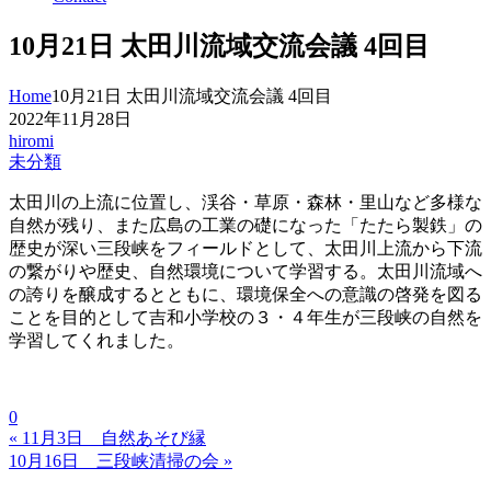
10月21日 太田川流域交流会議 4回目
Home
10月21日 太田川流域交流会議 4回目
2022年11月28日
hiromi
未分類
太田川の上流に位置し、渓谷・草原・森林・里山など多様な
自然が残り、また広島の工業の礎になった「たたら製鉄」の
歴史が深い三段峡をフィールドとして、太田川上流から下流
の繋がりや歴史、自然環境について学習する。太田川流域へ
の誇りを醸成するとともに、環境保全への意識の啓発を図る
ことを目的として吉和小学校の３・４年生が三段峡の自然を
学習してくれました。
0
« 11月3日 自然あそび縁
10月16日 三段峡清掃の会 »