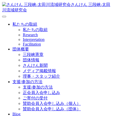
さんけん 三段峡‐太田
川流域研究会
私たちの取組
私たちの取組
Research
Interpretation
Facilitation
団体概要
三段峡憲章
団体情報
さんけん新聞
メディア掲載情報
理事・スタッフ紹介
支援/参加の方法
支援/参加の方法
正会員入会申し込み
ご寄付の受付
賛助会員入会申し込み（個人）
賛助会員入会申し込み（団体）
Blog