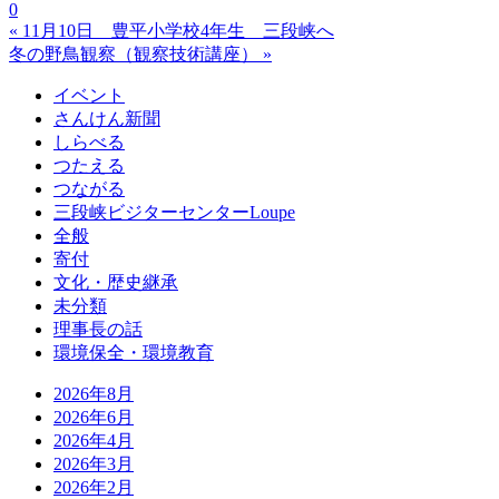
0
« 11月10日 豊平小学校4年生 三段峡へ
冬の野鳥観察（観察技術講座） »
イベント
さんけん新聞
しらべる
つたえる
つながる
三段峡ビジターセンターLoupe
全般
寄付
文化・歴史継承
未分類
理事長の話
環境保全・環境教育
2026年8月
2026年6月
2026年4月
2026年3月
2026年2月