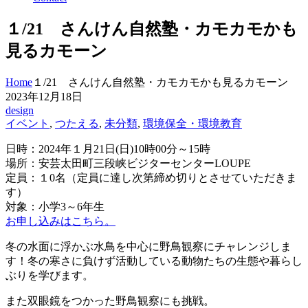
１/21 さんけん自然塾・カモカモかも
見るカモーン
Home
１/21 さんけん自然塾・カモカモかも見るカモーン
2023年12月18日
design
イベント
,
つたえる
,
未分類
,
環境保全・環境教育
日時：2024年１月21日(日)10時00分～15時
場所：安芸太田町三段峡ビジターセンターLOUPE
定員：１0名（定員に達し次第締め切りとさせていただきま
す）
対象：小学3～6年生
お申し込みはこちら。
冬の水面に浮かぶ水鳥を中心に野鳥観察にチャレンジしま
す！冬の寒さに負けず活動している動物たちの生態や暮らし
ぶりを学びます。
また双眼鏡をつかった野鳥観察にも挑戦。