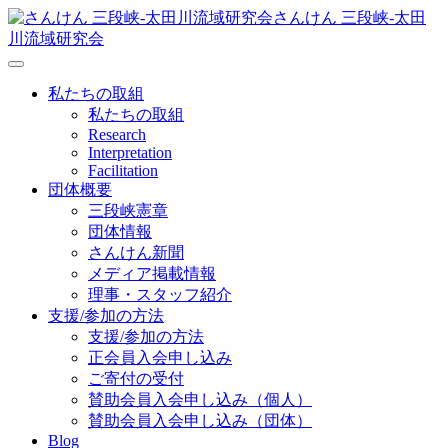
さんけん 三段峡‐太田
川流域研究会
私たちの取組
私たちの取組
Research
Interpretation
Facilitation
団体概要
三段峡憲章
団体情報
さんけん新聞
メディア掲載情報
理事・スタッフ紹介
支援/参加の方法
支援/参加の方法
正会員入会申し込み
ご寄付の受付
賛助会員入会申し込み（個人）
賛助会員入会申し込み（団体）
Blog