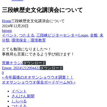
三段峡歴史文化講演会について
Home
三段峡歴史文化講演会について
2024年12月20日
hiromi
イベント
,
つたえる
,
三段峡ビジターセンターLoupe
,
全般
,
未
分類
,
環境保全・環境教育
とても勉強になりました〜！
事務局も言葉にできるよう学び続けます！
景勝チラシ2
ダウンロード
Epson_20241212094422
ダウンロード
0
« 今年最後のオオサンショウウオ調査！！
オオサンショウウオ保全ボードゲームWS »
イベント
さんけん新聞
しらべる
つたえる