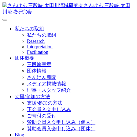
さんけん 三段峡‐太田
川流域研究会
私たちの取組
私たちの取組
Research
Interpretation
Facilitation
団体概要
三段峡憲章
団体情報
さんけん新聞
メディア掲載情報
理事・スタッフ紹介
支援/参加の方法
支援/参加の方法
正会員入会申し込み
ご寄付の受付
賛助会員入会申し込み（個人）
賛助会員入会申し込み（団体）
Blog