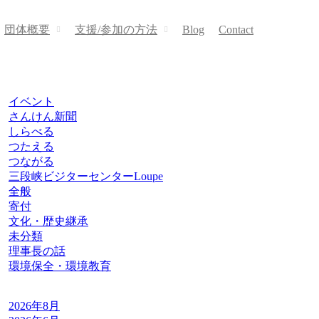
団体概要
支援/参加の方法
Blog
Contact
野鳥の会
イベント
さんけん新聞
しらべる
つたえる
つながる
三段峡ビジターセンターLoupe
全般
寄付
文化・歴史継承
未分類
理事長の話
環境保全・環境教育
2026年8月