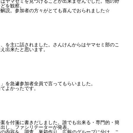
日はヤマセミを見つけることが出来ませんでした。他の野
などを観察。
が解説。参加者の方々がとても喜んでおられました☆
て、を主に話されました。さんけんからはヤマセミ部のこ
伝え出来たと思います。
！」を急遽参加者全員で言ってもらいました。
来てよかったです。
か案を付箋に書きだしました。誰でも出来る・専門的・簡
り出し、ファシリテーターが発表。
箋の内容を、調査、巣箱作り、広報のグループに分け、こ