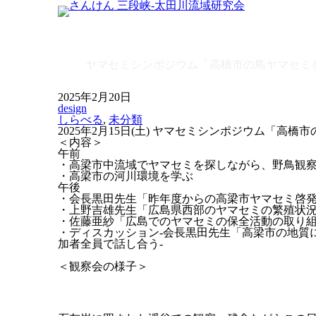
ヤマセミシンポジウム「高橋市の
Home
ヤマセミシンポジウム「高橋市の鳥ヤマセミ
2025年2月20日
design
しらべる
,
未分類
2025年2月15日(土) ヤマセミシンポジウム「
＜内容＞
午前
・高梁市中流域でヤマセミを探しながら、野鳥観
・高梁市の河川環境を学ぶ
午後
・会長黒田先生「昨年度からの高梁市ヤマセミ啓
・上野吉雄先生「広島県西部のヤマセミの繁殖状
・佐藤亜紗「広島でのヤマセミの保全活動の取り
・ディスカッション-会長黒田先生「高梁市の地質
加者全員で話し合う-
＜観察会の様子＞