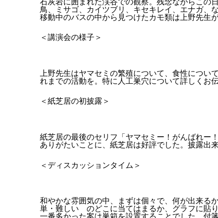
石灰岩に囲まれた渓谷での観察。残念ながらこの
鳥、ミサゴ、カイツブリ、キセキレイ、エナガ、
移動中のバスの中から見つけたカモ類は上野先生
＜講演会の様子＞
上野先生はヤマセミの繁殖について、食性につい
れまでの活動を。特に人工巣穴について詳しくお
＜紙芝居の初披露＞
紙芝居の最後のセリフ「ヤマセミー！がんばれー
ありがたいことに、紙芝居は好評でした。披露出
＜ディスカッションタイム＞
和やかな雰囲気の中、まずは個々で、何が出来る
単・難しい のどこに当てはまるか、グラフに貼
一番多かった案は巣箱を設置することでした。付