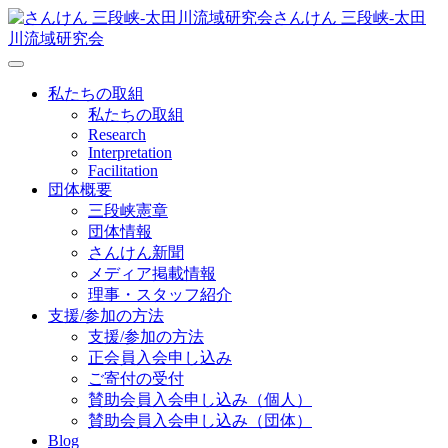
さんけん 三段峡‐太田
川流域研究会
私たちの取組
私たちの取組
Research
Interpretation
Facilitation
団体概要
三段峡憲章
団体情報
さんけん新聞
メディア掲載情報
理事・スタッフ紹介
支援/参加の方法
支援/参加の方法
正会員入会申し込み
ご寄付の受付
賛助会員入会申し込み（個人）
賛助会員入会申し込み（団体）
Blog